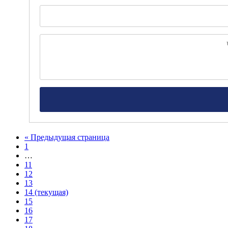
«
Предыдущая страница
1
…
11
12
13
14
(текущая)
15
16
17