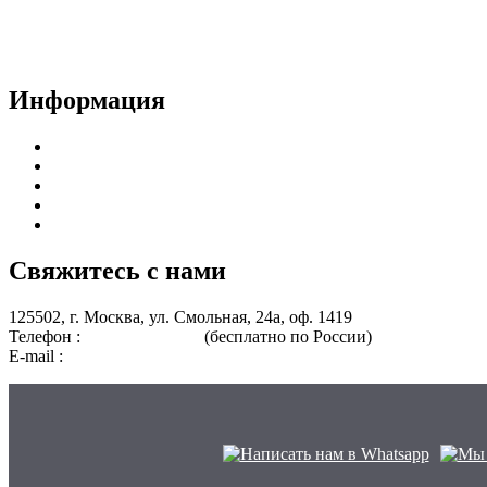
Доставка документов
Пользовательское соглашение
Политика конфиденциальности
Информация
Курсы для врачей
Курсы для среднего медицинского персонала
Периодическая аккредитация
Переподготовка
Курсы для специалистов без медицинского образования
Свяжитесь с нами
125502, г. Москва, ул. Смольная, 24а, оф. 1419
Телефон :
8 800 101-39-52
(бесплатно по России)
+7 (901) 464-3
E-mail :
info@nmo-medik.ru