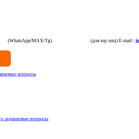
3-87
(WhatsApp/MAX/Tg)
+7(925)168-14-31
(для юр лиц)
E-mail :
i
даваемые вопросы
то задаваемые вопросы