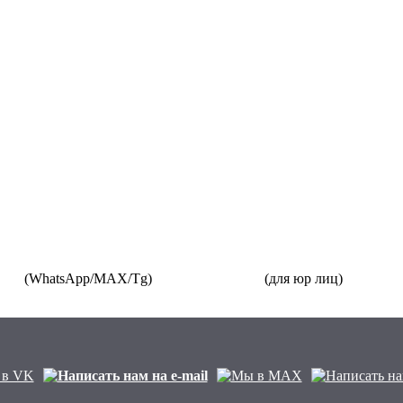
3-87
(WhatsApp/MAX/Tg)
+7(925)168-14-31
(для юр лиц)