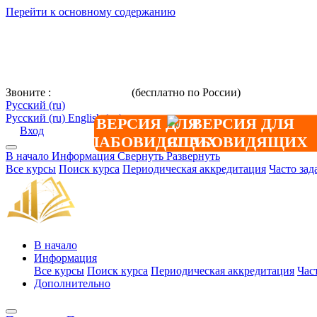
Перейти к основному содержанию
Звоните :
8 800 101-39-52
(бесплатно по России)
+7 (901) 464-3
Русский ‎(ru)‎
Русский ‎(ru)‎
English ‎(en)‎
ВЕРСИЯ ДЛЯ
Вход
СЛАБОВИДЯЩИХ
В начало
Информация
Свернуть
Развернуть
Все курсы
Поиск курса
Периодическая аккредитация
Часто за
В начало
Информация
Все курсы
Поиск курса
Периодическая аккредитация
Час
Дополнительно