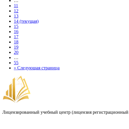
…
11
12
13
14
(текущая)
15
16
17
18
19
20
…
55
»
Следующая страница
Лицензированный учебный центр (лицензия регистрационный 
Договор-оферта
Лицензия на образовательную деятельность
Способы оплаты и политика возврата денежных средств