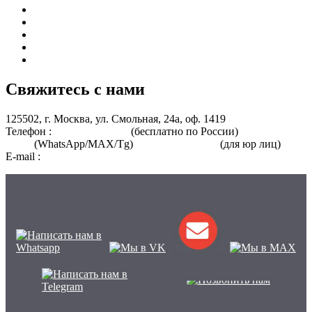
Курсы для врачей
Курсы для среднего медицинского персонала
Периодическая аккредитация
Переподготовка
Курсы для специалистов без медицинского образования
Свяжитесь с нами
125502, г. Москва, ул. Смольная, 24а, оф. 1419
Телефон :
8 800 101-39-52
(бесплатно по России)
+7 (901) 464-
33-87
(WhatsApp/MAX/Tg)
+7(925)168-14-31
(для юр лиц)
E-mail :
info@nmo-medik.ru