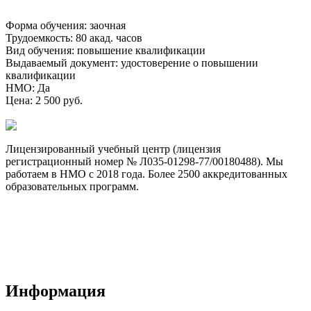
Форма обучения
:
заочная
Трудоемкость
:
80 акад. часов
Вид обучения
:
повышение квалификации
Выдаваемый документ
:
удостоверение о повышении
квалификации
НМО
:
Да
Цена
:
2 500 руб.
Лицензированный учебный центр (лицензия
регистрационный номер № Л035-01298-77/00180488). Мы
работаем в НМО с 2018 года. Более 2500 аккредитованных
образовательных программ.
Договор-оферта
Лицензия на образовательную деятельность
Способы оплаты и политика возврата денежных средств
Доставка документов
Пользовательское соглашение
Политика конфиденциальности
Информация