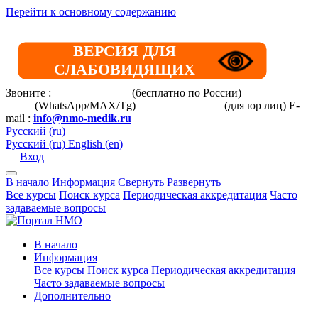
Перейти к основному содержанию
ВЕРСИЯ ДЛЯ
СЛАБОВИДЯЩИХ
Звоните :
8 800 101-39-52
(бесплатно по России)
+7 (901) 464-
33-87
(WhatsApp/MAX/Tg)
+7(925)168-14-31
(для юр лиц)
E-
mail :
info@nmo-medik.ru
Русский ‎(ru)‎
Русский ‎(ru)‎
English ‎(en)‎
Вход
В начало
Информация
Свернуть
Развернуть
Все курсы
Поиск курса
Периодическая аккредитация
Часто
задаваемые вопросы
В начало
Информация
Все курсы
Поиск курса
Периодическая аккредитация
Часто задаваемые вопросы
Дополнительно