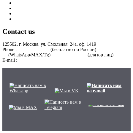
Курсы для среднего медицинского персонала
Периодическая аккредитация
Переподготовка
Курсы для специалистов без медицинского образования
Contact us
125502, г. Москва, ул. Смольная, 24а, оф. 1419
Phone :
8 800 101-39-52
(бесплатно по России)
+7 (901) 464-33-
87
(WhatsApp/MAX/Tg)
+7(925)168-14-31
(для юр лиц)
E-mail :
info@nmo-medik.ru