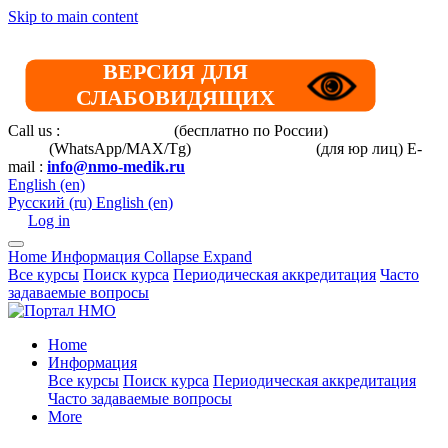
Skip to main content
ВЕРСИЯ ДЛЯ
СЛАБОВИДЯЩИХ
Call us :
8 800 101-39-52
(бесплатно по России)
+7 (901) 464-
33-87
(WhatsApp/MAX/Tg)
+7(925)168-14-31
(для юр лиц)
E-
mail :
info@nmo-medik.ru
English ‎(en)‎
Русский ‎(ru)‎
English ‎(en)‎
Log in
Home
Информация
Collapse
Expand
Все курсы
Поиск курса
Периодическая аккредитация
Часто
задаваемые вопросы
Home
Информация
Все курсы
Поиск курса
Периодическая аккредитация
Часто задаваемые вопросы
More