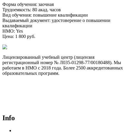
Форма обучения
:
заочная
Трудоемкость
:
80 акад. часов
Вид обучения
:
повышение квалификации
Выдаваемый документ
:
удостоверение о повышении
квалификации
НМО
:
Yes
Цена
:
1 800 руб.
Лицензированный учебный центр (лицензия
регистрационный номер № Л035-01298-77/00180488). Мы
работаем в НМО с 2018 года. Более 2500 аккредитованных
образовательных программ.
Договор-оферта
Лицензия на образовательную деятельность
Способы оплаты и политика возврата денежных средств
Доставка документов
Пользовательское соглашение
Политика конфиденциальности
Info
Курсы для врачей