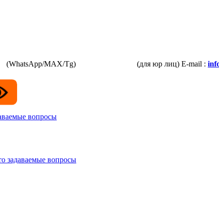
87
(WhatsApp/MAX/Tg)
+7(925)168-14-31
(для юр лиц)
E-mail :
in
даваемые вопросы
то задаваемые вопросы