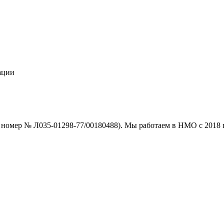
ации
номер № Л035-01298-77/00180488). Мы работаем в НМО с 2018 г