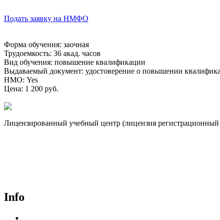
Подать заявку на НМФО
Форма обучения
:
заочная
Трудоемкость
:
36 акад. часов
Вид обучения
:
повышение квалификации
Выдаваемый документ
:
удостоверение о повышении квалифик
НМО
:
Yes
Цена
:
1 200 руб.
Лицензированный учебный центр (лицензия регистрационный 
Договор-оферта
Лицензия на образовательную деятельность
Способы оплаты и политика возврата денежных средств
Доставка документов
Пользовательское соглашение
Политика конфиденциальности
Info
Курсы для врачей