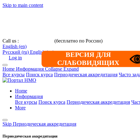
Skip to main content
Call us :
8 800 101-39-52
(бесплатно по России)
+7 (901) 464-33-
English ‎(en)‎
Русский ‎(ru)‎
English ‎(en)‎
ВЕРСИЯ ДЛЯ
Log in
СЛАБОВИДЯЩИХ
Home
Информация
Collapse
Expand
Все курсы
Поиск курса
Периодическая аккредитация
Часто за
Home
Информация
Все курсы
Поиск курса
Периодическая аккредитация
Час
More
Skip Периодическая аккредитация
Периодическая аккредитация