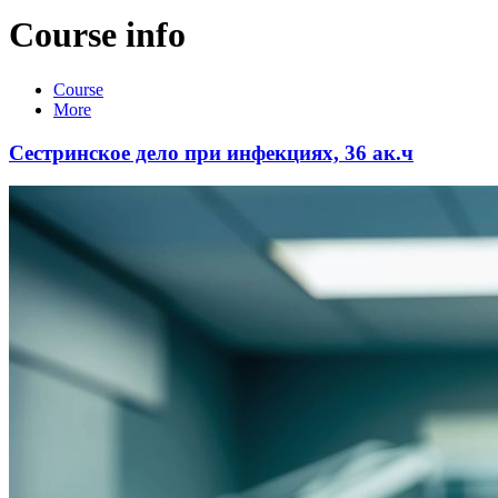
Course info
Course
More
Сестринское дело при инфекциях, 36 ак.ч