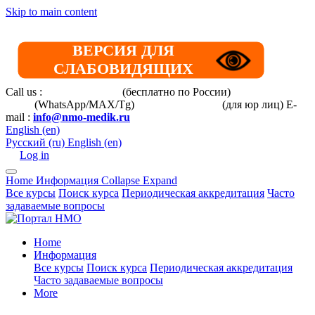
Skip to main content
ВЕРСИЯ ДЛЯ
СЛАБОВИДЯЩИХ
Call us :
8 800 101-39-52
(бесплатно по России)
+7 (901) 464-
33-87
(WhatsApp/MAX/Tg)
+7(925)168-14-31
(для юр лиц)
E-
mail :
info@nmo-medik.ru
English ‎(en)‎
Русский ‎(ru)‎
English ‎(en)‎
Log in
Home
Информация
Collapse
Expand
Все курсы
Поиск курса
Периодическая аккредитация
Часто
задаваемые вопросы
Home
Информация
Все курсы
Поиск курса
Периодическая аккредитация
Часто задаваемые вопросы
More