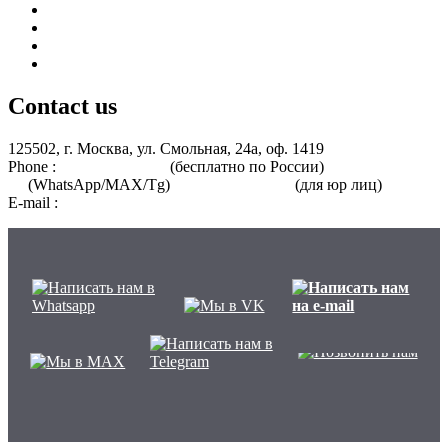
Курсы для среднего медицинского персонала
Периодическая аккредитация
Переподготовка
Курсы для специалистов без медицинского образования
Contact us
125502, г. Москва, ул. Смольная, 24а, оф. 1419
Phone :
8 800 101-39-52
(бесплатно по России)
+7 (901) 464-33-
87
(WhatsApp/MAX/Tg)
+7(925)168-14-31
(для юр лиц)
E-mail :
info@nmo-medik.ru