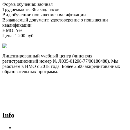
Форма обучения
:
заочная
Трудоемкость
:
36 акад. часов
Вид обучения
:
повышение квалификации
Выдаваемый документ
:
удостоверение о повышении
квалификации
НМО
:
Yes
Цена
:
1 200 руб.
Лицензированный учебный центр (лицензия
регистрационный номер № Л035-01298-77/00180488). Мы
работаем в НМО с 2018 года. Более 2500 аккредитованных
образовательных программ.
Договор-оферта
Лицензия на образовательную деятельность
Способы оплаты и политика возврата денежных средств
Доставка документов
Пользовательское соглашение
Политика конфиденциальности
Info
Курсы для врачей