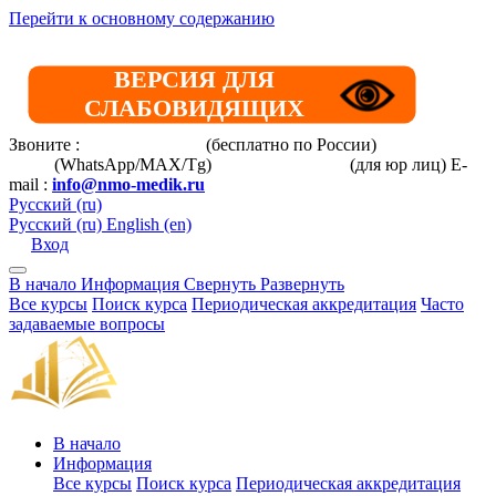
Перейти к основному содержанию
ВЕРСИЯ ДЛЯ
СЛАБОВИДЯЩИХ
Звоните :
8 800 101-39-52
(бесплатно по России)
+7 (901) 464-
33-87
(WhatsApp/MAX/Tg)
+7(925)168-14-31
(для юр лиц)
E-
mail :
info@nmo-medik.ru
Русский ‎(ru)‎
Русский ‎(ru)‎
English ‎(en)‎
Вход
В начало
Информация
Свернуть
Развернуть
Все курсы
Поиск курса
Периодическая аккредитация
Часто
задаваемые вопросы
В начало
Информация
Все курсы
Поиск курса
Периодическая аккредитация