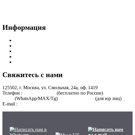
Доставка документов
Пользовательское соглашение
Политика конфиденциальности
Информация
Курсы для врачей
Курсы для среднего медицинского персонала
Периодическая аккредитация
Переподготовка
Курсы для специалистов без медицинского образования
Свяжитесь с нами
125502, г. Москва, ул. Смольная, 24а, оф. 1419
Телефон :
8 800 101-39-52
(бесплатно по России)
+7 (901) 464-
33-87
(WhatsApp/MAX/Tg)
+7(925)168-14-31
(для юр лиц)
E-mail :
info@nmo-medik.ru