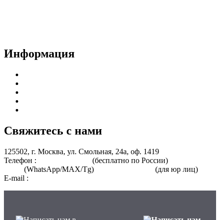
Способы оплаты и политика возврата денежных средств
Доставка документов
Пользовательское соглашение
Политика конфиденциальности
Информация
Курсы для врачей
Курсы для среднего медицинского персонала
Периодическая аккредитация
Переподготовка
Курсы для специалистов без медицинского образования
Свяжитесь с нами
125502, г. Москва, ул. Смольная, 24а, оф. 1419
Телефон :
8 800 101-39-52
(бесплатно по России)
+7 (901) 464-
33-87
(WhatsApp/MAX/Tg)
+7(925)168-14-31
(для юр лиц)
E-mail :
info@nmo-medik.ru