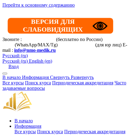
Перейти к основному содержанию
ВЕРСИЯ ДЛЯ
СЛАБОВИДЯЩИХ
Звоните :
8 800 101-39-52
(бесплатно по России)
+7 (901) 464-
33-87
(WhatsApp/MAX/Tg)
+7(925)168-14-31
(для юр лиц)
E-
mail :
info@nmo-medik.ru
Русский ‎(ru)‎
Русский ‎(ru)‎
English ‎(en)‎
Вход
В начало
Информация
Свернуть
Развернуть
Все курсы
Поиск курса
Периодическая аккредитация
Часто
задаваемые вопросы
В начало
Информация
Все курсы
Поиск курса
Периодическая аккредитация