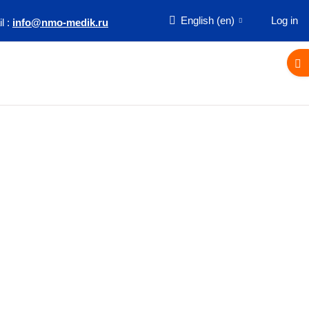
English ‎(en)‎
Log in
l :
info@nmo-medik.ru
Ope
Home
Информация