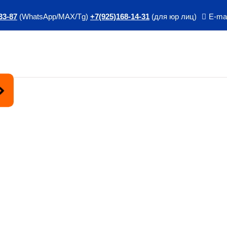
33-87
(WhatsApp/MAX/Tg)
+7(925)168-14-31
(для юр лиц)
E-mai
Course