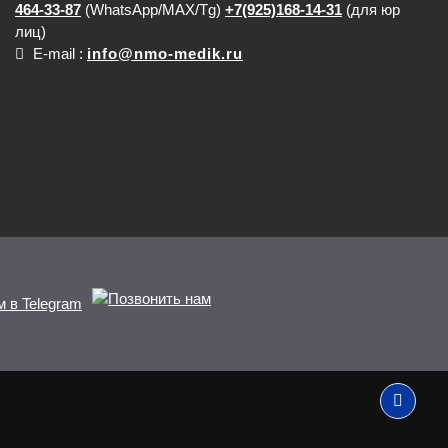
464-33-87
(WhatsApp/MAX/Tg)
+7(925)168-14-31
(для юр
лиц)
E-mail :
info@nmo-medik.ru