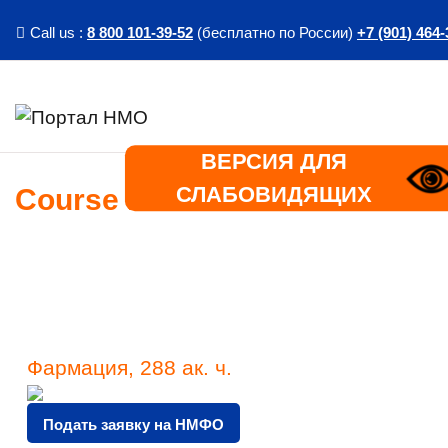
Skip to main content
Call us :
8 800 101-39-52
(бесплатно по России)
+7 (901) 464-
ВЕРСИЯ ДЛЯ
СЛАБОВИДЯЩИХ
Course info
Фармация, 288 ак. ч.
Подать заявку на НМФО