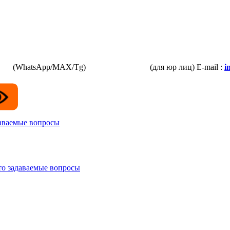
3-87
(WhatsApp/MAX/Tg)
+7(925)168-14-31
(для юр лиц)
E-mail :
i
даваемые вопросы
то задаваемые вопросы