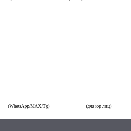
3-87
(WhatsApp/MAX/Tg)
+7(925)168-14-31
(для юр лиц)