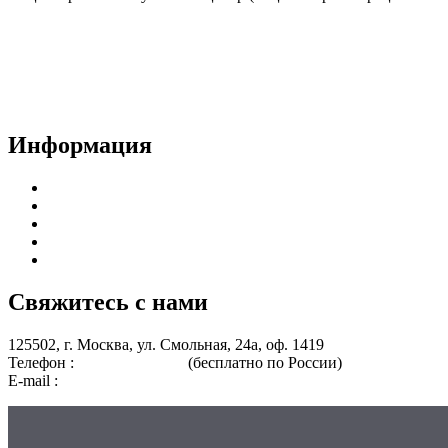
Договор-оферта
Лицензия на образовательную деятельность
Способы оплаты и политика возврата денежных средств
Доставка документов
Пользовательское соглашение
Политика конфиденциальности
Информация
Курсы для врачей
Курсы для среднего медицинского персонала
Периодическая аккредитация
Переподготовка
Курсы для специалистов без медицинского образования
Свяжитесь с нами
125502, г. Москва, ул. Смольная, 24а, оф. 1419
Телефон :
8 800 101-39-52
(бесплатно по России)
+7 (901) 464-3
E-mail :
info@nmo-medik.ru