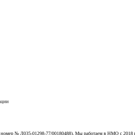
ации
номер № Л035-01298-77/00180488). Мы работаем в НМО с 2018 г