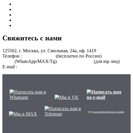
Курсы для врачей
Курсы для среднего медицинского персонала
Периодическая аккредитация
Переподготовка
Курсы для специалистов без медицинского образования
Свяжитесь с нами
125502, г. Москва, ул. Смольная, 24а, оф. 1419
Телефон :
8 800 101-39-52
(бесплатно по России)
+7 (901) 464-
33-87
(WhatsApp/MAX/Tg)
+7(925)168-14-31
(для юр лиц)
E-mail :
info@nmo-medik.ru