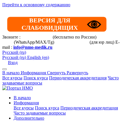
Перейти к основному содержанию
ВЕРСИЯ ДЛЯ
СЛАБОВИДЯЩИХ
Звоните :
8 800 101-39-52
(бесплатно по России)
+7 (901) 464-
33-87
(WhatsApp/MAX/Tg)
+7(925)168-14-31
(для юр лиц)
E-
mail :
info@nmo-medik.ru
Русский ‎(ru)‎
Русский ‎(ru)‎
English ‎(en)‎
Вход
В начало
Информация
Свернуть
Развернуть
Все курсы
Поиск курса
Периодическая аккредитация
Часто
задаваемые вопросы
В начало
Информация
Все курсы
Поиск курса
Периодическая аккредитация
Часто задаваемые вопросы
Дополнительно