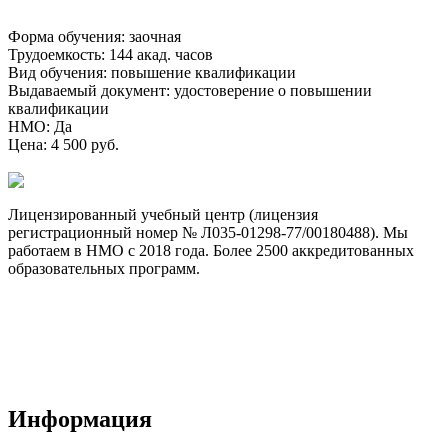
Форма обучения
:
заочная
Трудоемкость
:
144 акад. часов
Вид обучения
:
повышение квалификации
Выдаваемый документ
:
удостоверение о повышении
квалификации
НМО
:
Да
Цена
:
4 500 руб.
Лицензированный учебный центр (лицензия
регистрационный номер № Л035-01298-77/00180488). Мы
работаем в НМО с 2018 года. Более 2500 аккредитованных
образовательных программ.
Договор-оферта
Лицензия на образовательную деятельность
Способы оплаты и политика возврата денежных средств
Доставка документов
Пользовательское соглашение
Политика конфиденциальности
Информация