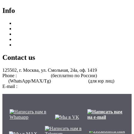
Info
Курсы для врачей
Курсы для среднего медицинского персонала
Периодическая аккредитация
Переподготовка
Курсы для специалистов без медицинского образования
Contact us
125502, г. Москва, ул. Смольная, 24а, оф. 1419
Phone :
8 800 101-39-52
(бесплатно по России)
+7 (901) 464-33-
87
(WhatsApp/MAX/Tg)
+7(925)168-14-31
(для юр лиц)
E-mail :
info@nmo-medik.ru