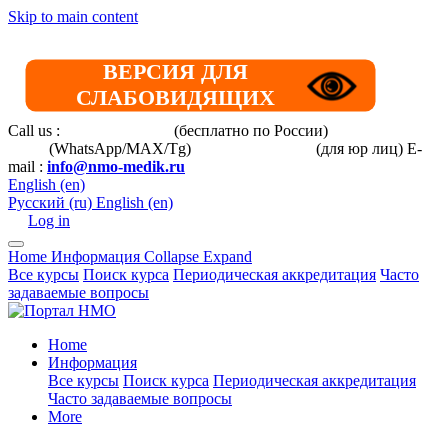
Skip to main content
ВЕРСИЯ ДЛЯ
СЛАБОВИДЯЩИХ
Call us :
8 800 101-39-52
(бесплатно по России)
+7 (901) 464-
33-87
(WhatsApp/MAX/Tg)
+7(925)168-14-31
(для юр лиц)
E-
mail :
info@nmo-medik.ru
English ‎(en)‎
Русский ‎(ru)‎
English ‎(en)‎
Log in
Home
Информация
Collapse
Expand
Все курсы
Поиск курса
Периодическая аккредитация
Часто
задаваемые вопросы
Home
Информация
Все курсы
Поиск курса
Периодическая аккредитация
Часто задаваемые вопросы
More