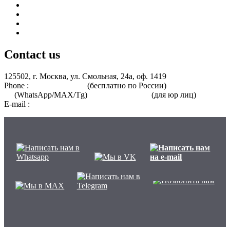
Курсы для среднего медицинского персонала
Периодическая аккредитация
Переподготовка
Курсы для специалистов без медицинского образования
Contact us
125502, г. Москва, ул. Смольная, 24а, оф. 1419
Phone :
8 800 101-39-52
(бесплатно по России)
+7 (901) 464-33-
87
(WhatsApp/MAX/Tg)
+7(925)168-14-31
(для юр лиц)
E-mail :
info@nmo-medik.ru