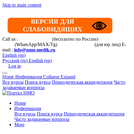
Skip to main content
ВЕРСИЯ ДЛЯ
СЛАБОВИДЯЩИХ
Call us :
8 800 101-39-52
(бесплатно по России)
+7 (901) 464-
33-87
(WhatsApp/MAX/Tg)
+7(925)168-14-31
(для юр лиц)
E-
mail :
info@nmo-medik.ru
English ‎(en)‎
Русский ‎(ru)‎
English ‎(en)‎
Log in
Home
Информация
Collapse
Expand
Все курсы
Поиск курса
Периодическая аккредитация
Часто
задаваемые вопросы
Home
Информация
Все курсы
Поиск курса
Периодическая аккредитация
Часто задаваемые вопросы
More