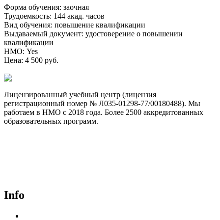
Форма обучения
:
заочная
Трудоемкость
:
144 акад. часов
Вид обучения
:
повышение квалификации
Выдаваемый документ
:
удостоверение о повышении
квалификации
НМО
:
Yes
Цена
:
4 500 руб.
Лицензированный учебный центр (лицензия
регистрационный номер № Л035-01298-77/00180488). Мы
работаем в НМО с 2018 года. Более 2500 аккредитованных
образовательных программ.
Договор-оферта
Лицензия на образовательную деятельность
Способы оплаты и политика возврата денежных средств
Доставка документов
Пользовательское соглашение
Политика конфиденциальности
Info
Курсы для врачей