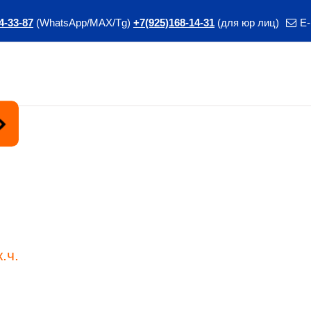
4-33-87
(WhatsApp/MAX/Tg)
+7(925)168-14-31
(для юр лиц)
E-
Курс
.ч.