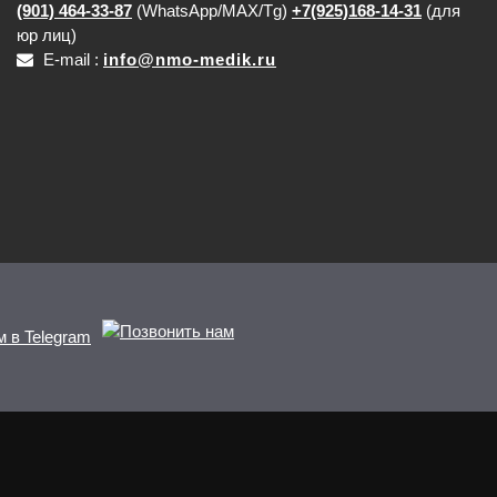
(901) 464-33-87
(WhatsApp/MAX/Tg)
+7(925)168-14-31
(для
юр лиц)
E-mail :
info@nmo-medik.ru