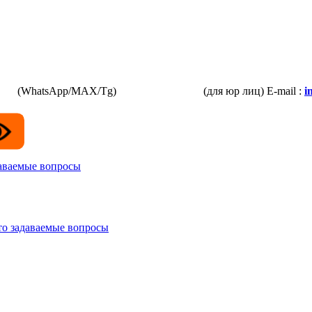
3-87
(WhatsApp/MAX/Tg)
+7(925)168-14-31
(для юр лиц)
E-mail :
i
даваемые вопросы
то задаваемые вопросы