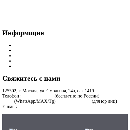
Способы оплаты и политика возврата денежных средств
Доставка документов
Пользовательское соглашение
Политика конфиденциальности
Информация
Курсы для врачей
Курсы для среднего медицинского персонала
Периодическая аккредитация
Переподготовка
Курсы для специалистов без медицинского образования
Свяжитесь с нами
125502, г. Москва, ул. Смольная, 24а, оф. 1419
Телефон :
8 800 101-39-52
(бесплатно по России)
+7 (901) 464-
33-87
(WhatsApp/MAX/Tg)
+7(925)168-14-31
(для юр лиц)
E-mail :
info@nmo-medik.ru