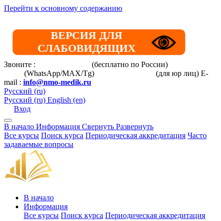
Перейти к основному содержанию
ВЕРСИЯ ДЛЯ
СЛАБОВИДЯЩИХ
Звоните :
8 800 101-39-52
(бесплатно по России)
+7 (901) 464-
33-87
(WhatsApp/MAX/Tg)
+7(925)168-14-31
(для юр лиц)
E-
mail :
info@nmo-medik.ru
Русский ‎(ru)‎
Русский ‎(ru)‎
English ‎(en)‎
Вход
В начало
Информация
Свернуть
Развернуть
Все курсы
Поиск курса
Периодическая аккредитация
Часто
задаваемые вопросы
В начало
Информация
Все курсы
Поиск курса
Периодическая аккредитация