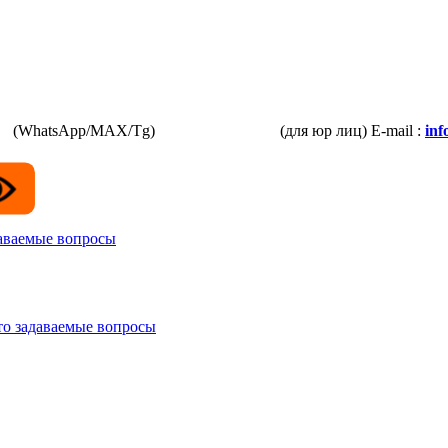
87
(WhatsApp/MAX/Tg)
+7(925)168-14-31
(для юр лиц)
E-mail :
in
даваемые вопросы
то задаваемые вопросы