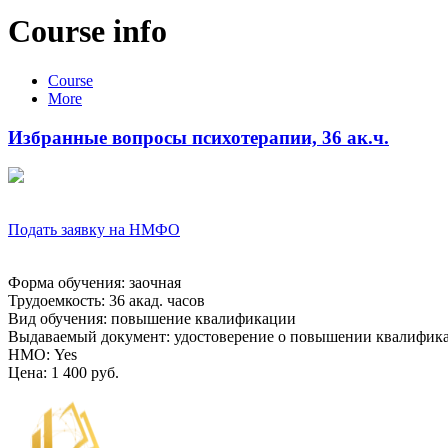
Course info
Course
More
Избранные вопросы психотерапии, 36 ак.ч.
Подать заявку на НМФО
Форма обучения
:
заочная
Трудоемкость
:
36 акад. часов
Вид обучения
:
повышение квалификации
Выдаваемый документ
:
удостоверение о повышении квалифик
НМО
:
Yes
Цена
:
1 400 руб.