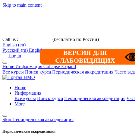
Skip to main content
Call us :
8 800 101-39-52
(бесплатно по России)
+7 (901) 464-33-
English ‎(en)‎
Русский ‎(ru)‎
English ‎(en)‎
ВЕРСИЯ ДЛЯ
Log in
СЛАБОВИДЯЩИХ
Home
Информация
Collapse
Expand
Все курсы
Поиск курса
Периодическая аккредитация
Часто за
Home
Информация
Все курсы
Поиск курса
Периодическая аккредитация
Час
More
Skip Периодическая аккредитация
Периодическая аккредитация