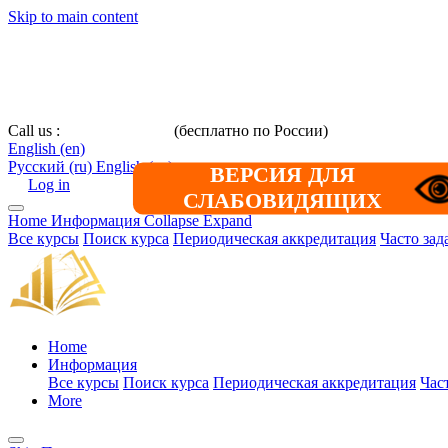
Skip to main content
Call us :
8 800 101-39-52
(бесплатно по России)
+7 (901) 464-33-
English ‎(en)‎
Русский ‎(ru)‎
English ‎(en)‎
ВЕРСИЯ ДЛЯ
Log in
СЛАБОВИДЯЩИХ
Home
Информация
Collapse
Expand
Все курсы
Поиск курса
Периодическая аккредитация
Часто за
Home
Информация
Все курсы
Поиск курса
Периодическая аккредитация
Час
More