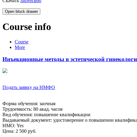
Скачать
лицензию
Open block drawer
Course info
Course
More
Инъекционные методы в эстетической гинекологии
Подать заявку на НМФО
Форма обучения
:
заочная
Трудоемкость
:
80 акад. часов
Вид обучения
:
повышение квалификации
Выдаваемый документ
:
удостоверение о повышении квалифик
НМО
:
Yes
Цена
:
2 500 руб.