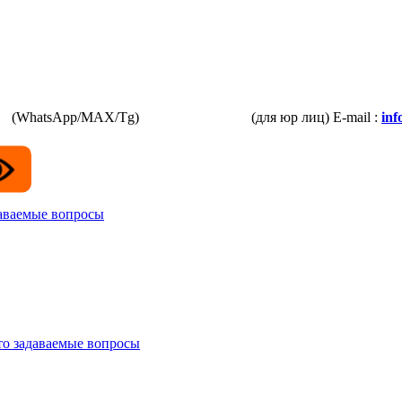
87
(WhatsApp/MAX/Tg)
+7(925)168-14-31
(для юр лиц)
E-mail :
in
даваемые вопросы
то задаваемые вопросы