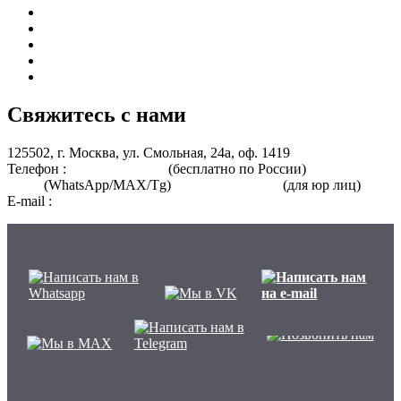
Курсы для врачей
Курсы для среднего медицинского персонала
Периодическая аккредитация
Переподготовка
Курсы для специалистов без медицинского образования
Свяжитесь с нами
125502, г. Москва, ул. Смольная, 24а, оф. 1419
Телефон :
8 800 101-39-52
(бесплатно по России)
+7 (901) 464-
33-87
(WhatsApp/MAX/Tg)
+7(925)168-14-31
(для юр лиц)
E-mail :
info@nmo-medik.ru