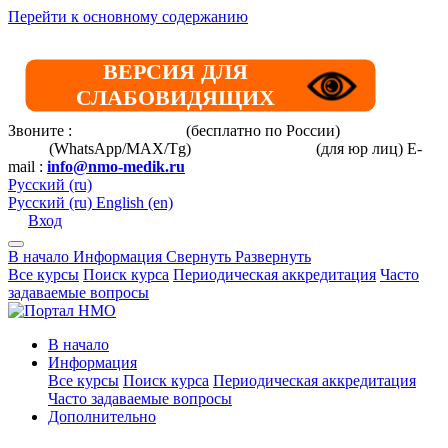
Перейти к основному содержанию
ВЕРСИЯ ДЛЯ
СЛАБОВИДЯЩИХ
Звоните :
8 800 101-39-52
(бесплатно по России)
+7 (901) 464-
33-87
(WhatsApp/MAX/Tg)
+7(925)168-14-31
(для юр лиц)
E-
mail :
info@nmo-medik.ru
Русский ‎(ru)‎
Русский ‎(ru)‎
English ‎(en)‎
Вход
В начало
Информация
Свернуть
Развернуть
Все курсы
Поиск курса
Периодическая аккредитация
Часто
задаваемые вопросы
В начало
Информация
Все курсы
Поиск курса
Периодическая аккредитация
Часто задаваемые вопросы
Дополнительно