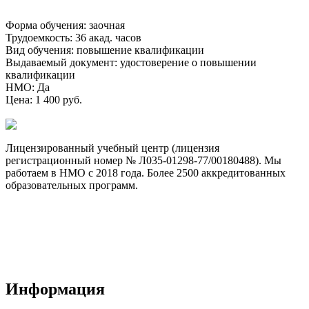
Форма обучения
:
заочная
Трудоемкость
:
36 акад. часов
Вид обучения
:
повышение квалификации
Выдаваемый документ
:
удостоверение о повышении
квалификации
НМО
:
Да
Цена
:
1 400 руб.
Лицензированный учебный центр (лицензия
регистрационный номер № Л035-01298-77/00180488). Мы
работаем в НМО с 2018 года. Более 2500 аккредитованных
образовательных программ.
Договор-оферта
Лицензия на образовательную деятельность
Способы оплаты и политика возврата денежных средств
Доставка документов
Пользовательское соглашение
Политика конфиденциальности
Информация