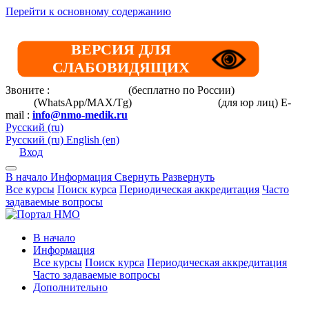
Перейти к основному содержанию
ВЕРСИЯ ДЛЯ
СЛАБОВИДЯЩИХ
Звоните :
8 800 101-39-52
(бесплатно по России)
+7 (901) 464-
33-87
(WhatsApp/MAX/Tg)
+7(925)168-14-31
(для юр лиц)
E-
mail :
info@nmo-medik.ru
Русский ‎(ru)‎
Русский ‎(ru)‎
English ‎(en)‎
Вход
В начало
Информация
Свернуть
Развернуть
Все курсы
Поиск курса
Периодическая аккредитация
Часто
задаваемые вопросы
В начало
Информация
Все курсы
Поиск курса
Периодическая аккредитация
Часто задаваемые вопросы
Дополнительно