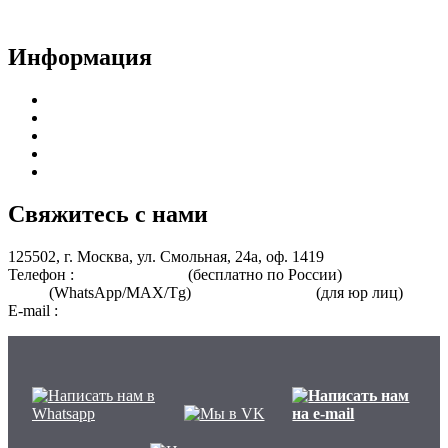
Политика конфиденциальности
Информация
Курсы для врачей
Курсы для среднего медицинского персонала
Периодическая аккредитация
Переподготовка
Курсы для специалистов без медицинского образования
Свяжитесь с нами
125502, г. Москва, ул. Смольная, 24а, оф. 1419
Телефон :
8 800 101-39-52
(бесплатно по России)
+7 (901) 464-
33-87
(WhatsApp/MAX/Tg)
+7(925)168-14-31
(для юр лиц)
E-mail :
info@nmo-medik.ru