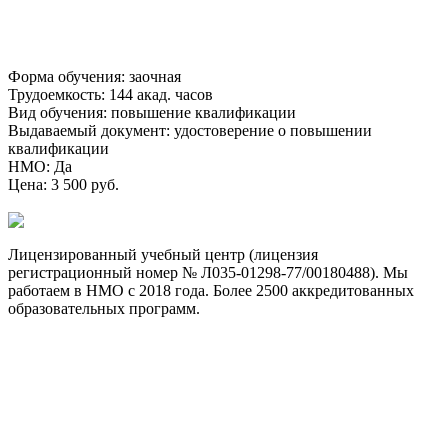
Форма обучения
:
заочная
Трудоемкость
:
144 акад. часов
Вид обучения
:
повышение квалификации
Выдаваемый документ
:
удостоверение о повышении
квалификации
НМО
:
Да
Цена
:
3 500 руб.
Лицензированный учебный центр (лицензия
регистрационный номер № Л035-01298-77/00180488). Мы
работаем в НМО с 2018 года. Более 2500 аккредитованных
образовательных программ.
Договор-оферта
Лицензия на образовательную деятельность
Способы оплаты и политика возврата денежных средств
Доставка документов
Пользовательское соглашение
Политика конфиденциальности