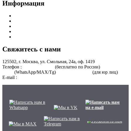
Информация
Курсы для врачей
Курсы для среднего медицинского персонала
Периодическая аккредитация
Переподготовка
Курсы для специалистов без медицинского образования
Свяжитесь с нами
125502, г. Москва, ул. Смольная, 24а, оф. 1419
Телефон :
8 800 101-39-52
(бесплатно по России)
+7 (901) 464-
33-87
(WhatsApp/MAX/Tg)
+7(925)168-14-31
(для юр лиц)
E-mail :
info@nmo-medik.ru