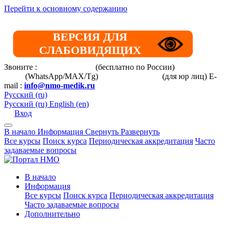
Перейти к основному содержанию
ВЕРСИЯ ДЛЯ
СЛАБОВИДЯЩИХ
Звоните :
8 800 101-39-52
(бесплатно по России)
+7 (901) 464-
33-87
(WhatsApp/MAX/Tg)
+7(925)168-14-31
(для юр лиц)
E-
mail :
info@nmo-medik.ru
Русский ‎(ru)‎
Русский ‎(ru)‎
English ‎(en)‎
Вход
В начало
Информация
Свернуть
Развернуть
Все курсы
Поиск курса
Периодическая аккредитация
Часто
задаваемые вопросы
В начало
Информация
Все курсы
Поиск курса
Периодическая аккредитация
Часто задаваемые вопросы
Дополнительно