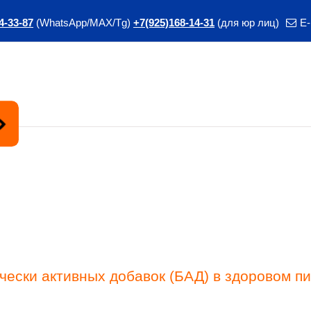
4-33-87
(WhatsApp/MAX/Tg)
+7(925)168-14-31
(для юр лиц)
E-
Курс
ски активных добавок (БАД) в здоровом пит