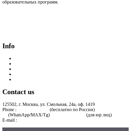
образовательных программ.
Договор-оферта
Лицензия на образовательную деятельность
Способы оплаты и политика возврата денежных средств
Доставка документов
Пользовательское соглашение
Политика конфиденциальности
Info
Курсы для врачей
Курсы для среднего медицинского персонала
Периодическая аккредитация
Переподготовка
Курсы для специалистов без медицинского образования
Contact us
125502, г. Москва, ул. Смольная, 24а, оф. 1419
Phone :
8 800 101-39-52
(бесплатно по России)
+7 (901) 464-33-
87
(WhatsApp/MAX/Tg)
+7(925)168-14-31
(для юр лиц)
E-mail :
info@nmo-medik.ru