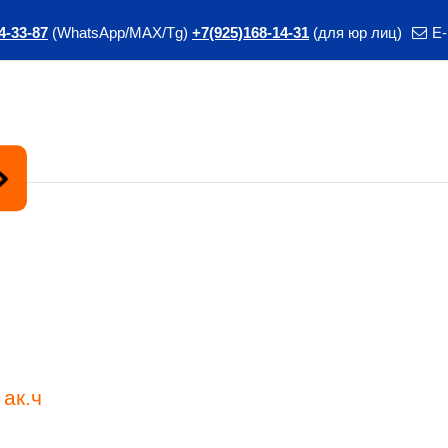
4-33-87
(WhatsApp/MAX/Tg)
+7(925)168-14-31
(для юр лиц)
E-
Курс
ак.ч