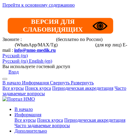
Перейти к основному содержанию
ВЕРСИЯ ДЛЯ
СЛАБОВИДЯЩИХ
Звоните :
8 800 101-39-52
(бесплатно по России)
+7 (901) 464-
33-87
(WhatsApp/MAX/Tg)
+7(925)168-14-31
(для юр лиц)
E-
mail :
info@nmo-medik.ru
Русский ‎(ru)‎
Русский ‎(ru)‎
English ‎(en)‎
Вы используете гостевой доступ
Вход
В начало
Информация
Свернуть
Развернуть
Все курсы
Поиск курса
Периодическая аккредитация
Часто
задаваемые вопросы
В начало
Информация
Все курсы
Поиск курса
Периодическая аккредитация
Часто задаваемые вопросы
Дополнительно