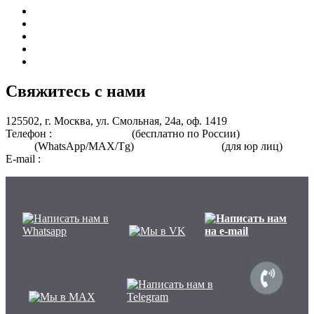
Курсы для врачей
Курсы для среднего медицинского персонала
Периодическая аккредитация
Переподготовка
Курсы для специалистов без медицинского образования
Свяжитесь с нами
125502, г. Москва, ул. Смольная, 24а, оф. 1419
Телефон :
8 800 101-39-52
(бесплатно по России)
+7 (901) 464-
33-87
(WhatsApp/MAX/Tg)
+7(925)168-14-31
(для юр лиц)
E-mail :
info@nmo-medik.ru