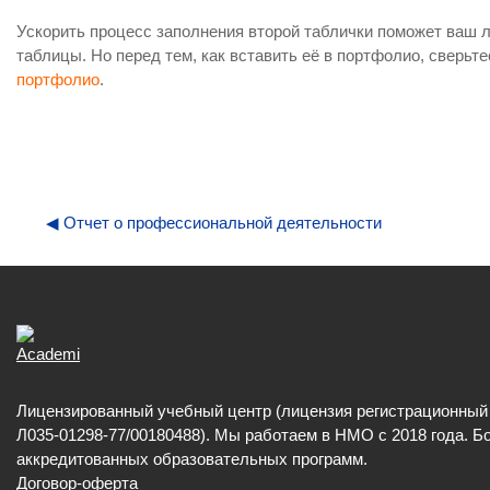
Ускорить процесс заполнения второй таблички поможет ваш л
таблицы. Но перед тем, как вставить её в портфолио, сверь
портфолио
.
Ju
◀︎ Отчет о профессиональной деятельности
Лицензированный учебный центр (лицензия регистрационны
Л035-01298-77/00180488). Мы работаем в НМО с 2018 года. Б
аккредитованных образовательных программ.
Договор-оферта