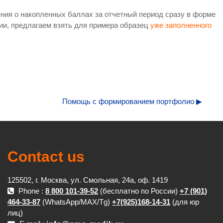
ения о накопленных баллах за отчетный период сразу в форме
ции, предлагаем взять для примера образец
уже заполненного
Помощь с формированием портфолио ▶︎
Contact us
125502, г. Москва, ул. Смольная, 24а, оф. 1419
Phone :
8 800 101-39-52
(бесплатно по России)
+7 (901)
464-33-87
(WhatsApp/MAX/Tg)
+7(925)168-14-31
(для юр
лиц)