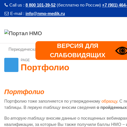
Skip to main content
Call us :
8 800 101-39-52
(бесплатно по России)
+7 (901) 464
E-mail :
info@nmo-medik.ru
ВЕРСИЯ ДЛЯ
Периодическая аккредитация
Шаг 3. Создание порт
СЛАБОВИДЯЩИХ
PAGE
Портфолио
Портфолио
Портфолио тоже заполняется по утвержденному
образцу
. С 
таблицы. В
первую таблицу
вносим сведения
о пройденных
Во
вторую таблицу
вносим данные о посещенных вебинарах,
квалификации, за которые Вы также получили баллы НМО – и