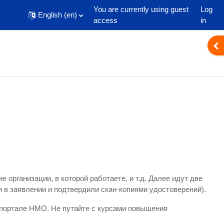
You are currently using guest
Log
English ‎(en)‎
access
in
Ope
Home
Информация
 организации, в которой работаете, и т.д. Далее идут две
 в заявлении и подтвердили скан-копиями удостоверений).
 портале НМО. Не путайте с курсами повышения